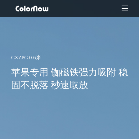
CXZPG 0.6米
苹果专用 铷磁铁强力吸附 稳
固不脱落 秒速取放