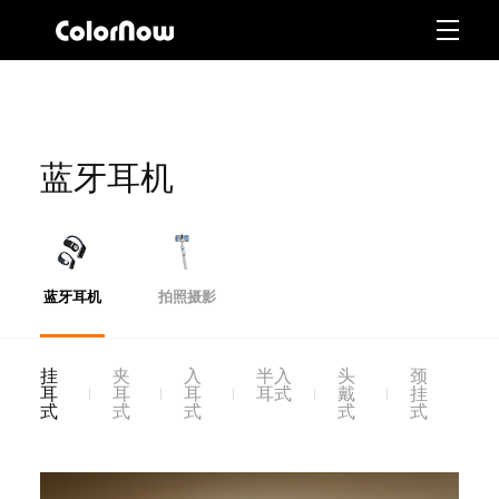
蓝牙耳机
蓝牙耳机
拍照摄影
挂
夹
入
半入
头
颈
耳
耳
耳
耳式
戴
挂
式
式
式
式
式