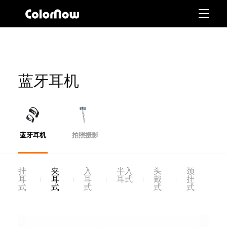
蓝牙耳机
蓝牙耳机
拍照摄影
挂
夹
入
半入
头
颈
耳
耳
耳
耳式
戴
挂
式
式
式
式
式