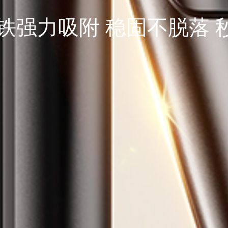
铁强力吸附 稳固不脱落 